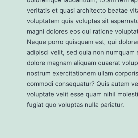
doloremque laudantium, totam rem ape
veritatis et quasi architecto beatae v
voluptatem quia voluptas sit aspernatu
magni dolores eos qui ratione volupta
Neque porro quisquam est, qui dolorem
adipisci velit, sed quia non numquam 
dolore magnam aliquam quaerat volup
nostrum exercitationem ullam corporis 
commodi consequatur? Quis autem vel 
voluptate velit esse quam nihil moles
fugiat quo voluptas nulla pariatur.