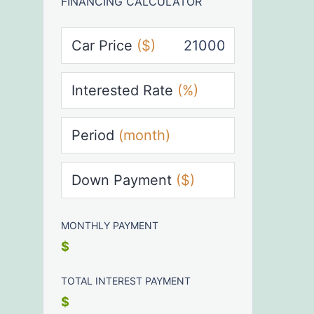
FINANCING CALCULATOR
Car Price
($)
Interested Rate
(%)
Period
(month)
Down Payment
($)
MONTHLY PAYMENT
$
TOTAL INTEREST PAYMENT
$